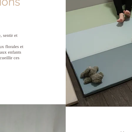
ions
, sentir et
ux florales et
 aux enfants
ueillir ces