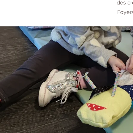
des cr
Foyers