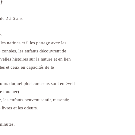
if
 de 2 à 6 ans
e.
les narines et il les partage avec les
es contées, les enfants découvrent de
elles histoires sur la nature et en lien
les et ceux en capacités de le
rs duquel plusieurs sens sont en éveil
 le toucher)
, les enfants peuvent sentir, ressentir,
 livres et les odeurs.
minutes.